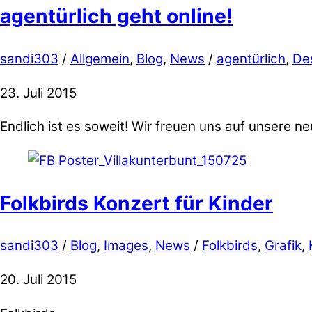
agentürlich geht online!
sandi303
/
Allgemein
,
Blog
,
News
/
agentürlich
,
De
23. Juli 2015
Endlich ist es soweit! Wir freuen uns auf unsere ne
Folkbirds Konzert für Kinder
sandi303
/
Blog
,
Images
,
News
/
Folkbirds
,
Grafik
,
20. Juli 2015