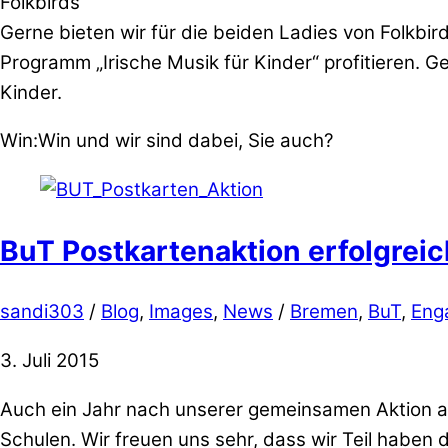
Folkbirds
Gerne bieten wir für die beiden Ladies von Folkbi
Programm „Irische Musik für Kinder“ profitieren. G
Kinder.
Win:Win und wir sind dabei, Sie auch?
BuT Postkartenaktion erfolgreic
sandi303
/
Blog
,
Images
,
News
/
Bremen
,
BuT
,
Eng
3. Juli 2015
Auch ein Jahr nach unserer gemeinsamen Aktion ar
Schulen. Wir freuen uns sehr, dass wir Teil haben 