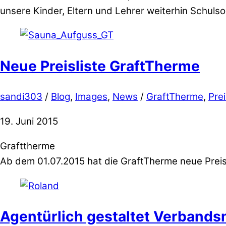
unsere Kinder, Eltern und Lehrer weiterhin Schulsoz
Neue Preisliste GraftTherme
sandi303
/
Blog
,
Images
,
News
/
GraftTherme
,
Prei
19. Juni 2015
Grafttherme
Ab dem 01.07.2015 hat die GraftTherme neue Preise
Agentürlich gestaltet Verband