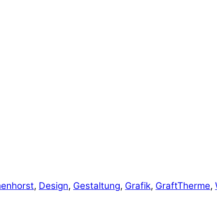
enhorst
,
Design
,
Gestaltung
,
Grafik
,
GraftTherme
,