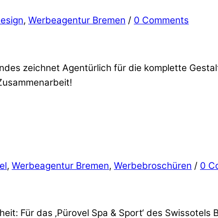
design
,
Werbeagentur Bremen
/
0 Comments
des zeichnet Agentürlich für die komplette Gestalt
e Zusammenarbeit!
el
,
Werbeagentur Bremen
,
Werbebroschüren
/
0 C
eit: Für das ‚Pürovel Spa & Sport‘ des Swissotels 