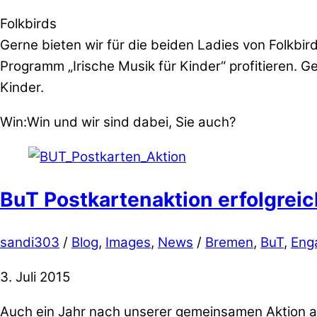
Folkbirds
Gerne bieten wir für die beiden Ladies von Folkbi
Programm „Irische Musik für Kinder“ profitieren. G
Kinder.
Win:Win und wir sind dabei, Sie auch?
BuT Postkartenaktion erfolgreic
sandi303
/
Blog
,
Images
,
News
/
Bremen
,
BuT
,
Eng
3. Juli 2015
Auch ein Jahr nach unserer gemeinsamen Aktion ar