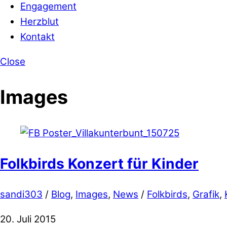
Engagement
Herzblut
Kontakt
Close
Images
Folkbirds Konzert für Kinder
sandi303
/
Blog
,
Images
,
News
/
Folkbirds
,
Grafik
,
20. Juli 2015