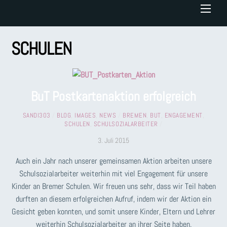
Menu
SCHULEN
BuT Postkartenaktion erfolgreich
SANDI303
/
BLOG
,
IMAGES
,
NEWS
/
BREMEN
,
BUT
,
ENGAGEMENT
,
SCHULEN
,
SCHULSOZIALARBEITER
/
3. Juli 2015
Auch ein Jahr nach unserer gemeinsamen Aktion arbeiten unsere
Schulsozialarbeiter weiterhin mit viel Engagement für unsere
Kinder an Bremer Schulen. Wir freuen uns sehr, dass wir Teil haben
durften an diesem erfolgreichen Aufruf, indem wir der Aktion ein
Gesicht geben konnten, und somit unsere Kinder, Eltern und Lehrer
weiterhin Schulsozialarbeiter an ihrer Seite haben.